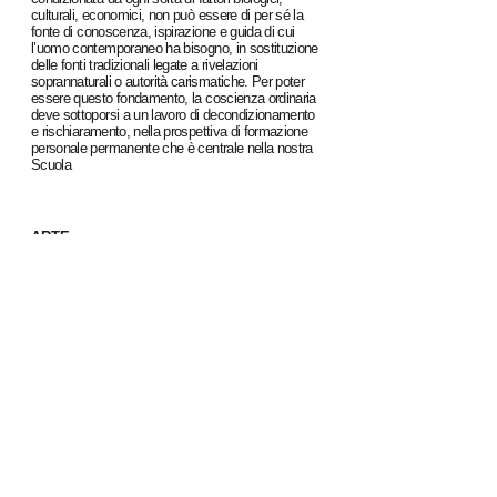
culturali, economici, non può essere di per sé la
fonte di conoscenza, ispirazione e guida di cui
l’uomo contemporaneo ha bisogno, in sostituzione
delle fonti tradizionali legate a rivelazioni
soprannaturali o autorità carismatiche. Per poter
essere questo fondamento, la coscienza ordinaria
deve sottoporsi a un lavoro di decondizionamento
e rischiaramento, nella prospettiva di formazione
personale permanente che è centrale nella nostra
Scuola
ARTE
Infine, dopo la psicoanalisi e la filosofia, la
nostra terza radice: l’arte. Che l’arte sia per
noi una delle basi della cura di sé dipende in
primo luogo dal fatto che l’idea di questa
Scuola nasce dall’incontro di tre persone, una
delle quali artista e studiosa dei processi
creativi. L’incontro d’altra parte non è
casuale, perché la cura di sé non può
prescindere dalla liberazione del potenziale
creativo e generativo di cui ognuno dispone in
misura maggiore o minore. L'attivazione di
questo potenziale può seguire diverse vie.
Abbiamo considerato la via psicoanalitica e
quella filosofica. In quella artistica il
potenziale creativo è attivato dal fare artistico