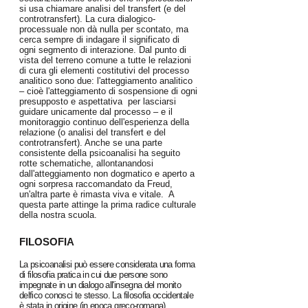
si usa chiamare analisi del transfert (e del
controtransfert). La cura dialogico-
processuale non dà nulla per scontato, ma
cerca sempre di indagare il significato di
ogni segmento di interazione. Dal punto di
vista del terreno comune a tutte le relazioni
di cura gli elementi costitutivi del processo
analitico sono due: l'atteggiamento analitico
– cioè l'atteggiamento di sospensione di ogni
presupposto e aspettativa per lasciarsi
guidare unicamente dal processo – e il
monitoraggio continuo dell'esperienza della
relazione (o analisi del transfert e del
controtransfert). Anche se una parte
consistente della psicoanalisi ha seguito
rotte schematiche, allontanandosi
dall'atteggiamento non dogmatico e aperto a
ogni sorpresa raccomandato da Freud,
un'altra parte è rimasta viva e vitale. A
questa parte attinge la prima radice culturale
della nostra scuola.
FILOSOFIA
La psicoanalisi può essere considerata una forma
di filosofia pratica in cui due persone sono
impegnate in un dialogo all'insegna del monito
delfico conosci te stesso. La filosofia occidentale
è stata in origine (in epoca greco-romana)