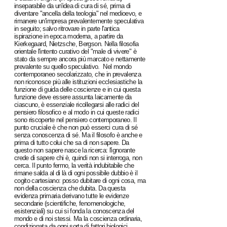
inseparabile da un'idea di cura di sé, prima di
diventare "ancella della teologia" nel medioevo, e
rimanere un'impresa prevalentemente speculativa
in seguito; salvo ritrovare in parte l'antica
ispirazione in epoca moderna, a partire da
Kierkegaard, Nietzsche, Bergson. Nella filosofia
orientale l'intento curativo del "male di vivere" è
stato da sempre ancora più marcato e nettamente
prevalente su quello speculativo. Nel mondo
contemporaneo secolarizzato, che in prevalenza
non riconosce più alle istituzioni ecclesiastiche la
funzione di guida delle coscienze e in cui questa
funzione deve essere assunta laicamente da
ciascuno, è essenziale ricollegarsi alle radici del
pensiero filosofico e al modo in cui queste radici
sono riscoperte nel pensiero contemporaneo. Il
punto cruciale è che non può esserci cura di sé
senza conoscenza di sé. Ma il filosofo è anche e
prima di tutto colui che sa di non sapere. Da
questo non sapere nasce la ricerca: l'ignorante
crede di sapere chi è, quindi non si interroga, non
cerca. Il punto fermo, la verità indubitabile che
rimane salda al di là di ogni possibile dubbio è il
cogito cartesiano: posso dubitare di ogni cosa, ma
non della coscienza che dubita. Da questa
evidenza primaria derivano tutte le evidenze
secondarie (scientifiche, fenomenologiche,
esistenziali) su cui si fonda la conoscenza del
mondo e di noi stessi. Ma la coscienza ordinaria,
condizionata da ogni sorta di fattori biologici,