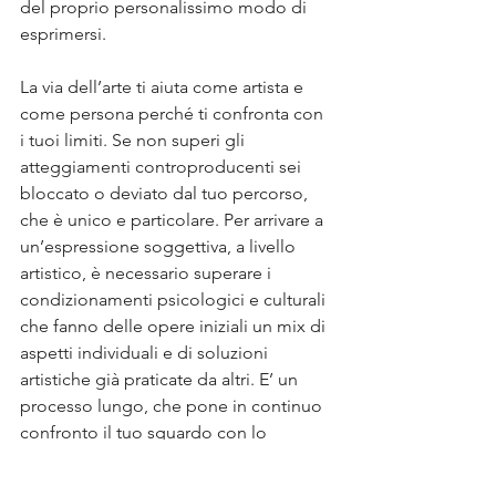
del proprio personalissimo modo di 
esprimersi. 
La via dell’arte ti aiuta come artista e 
come persona perché ti confronta con 
i tuoi limiti. Se non superi gli 
atteggiamenti controproducenti sei 
bloccato o deviato dal tuo percorso, 
che è unico e particolare. Per arrivare a 
un’espressione soggettiva, a livello 
artistico, è necessario superare i 
condizionamenti psicologici e culturali 
che fanno delle opere iniziali un mix di 
aspetti individuali e di soluzioni 
artistiche già praticate da altri. E’ un 
processo lungo, che pone in continuo 
confronto il tuo sguardo con lo 
sguardo del mondo. Devi confrontarti 
con le tue parti condizionate, devi 