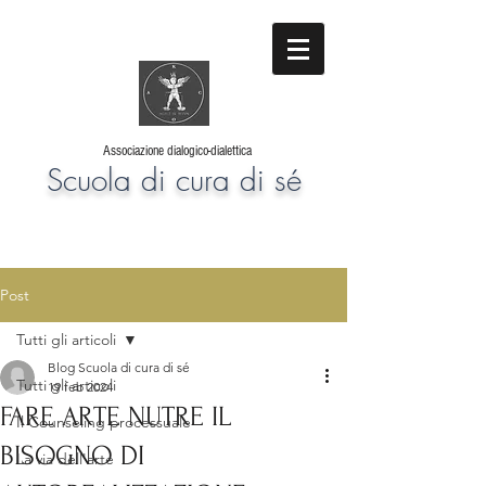
Associazione dialogico-dialettica
Scuola di cura di sé
Post
Tutti gli articoli
Blog Scuola di cura di sé
Tutti gli articoli
19 feb 2024
FARE ARTE NUTRE IL
Il Counseling processuale
BISOGNO DI
La via dell'arte